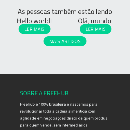
As pessoas também estão lendo
Hello world!
Olá, mundo!
LER MAIS
LER MAIS
MAIS ARTIGOS
SOBRE A FREEHUB
Freehub é 100% brasileira e nascemos para
revolucionar toda a cadeia alimentícia com
agilidade em negociações direto de quem produz
para quem vende, sem intermediários.